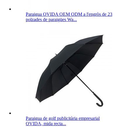
Paraigua OVIDA OEM ODM a l'engròs de 23
polzades de paraigües Wa...
Paraigua de golf publicitària empresarial
OVIDA, mida recta...