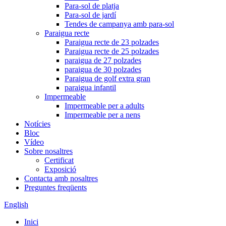
Para-sol de platja
Para-sol de jardí
Tendes de campanya amb para-sol
Paraigua recte
Paraigua recte de 23 polzades
Paraigua recte de 25 polzades
paraigua de 27 polzades
paraigua de 30 polzades
Paraigua de golf extra gran
paraigua infantil
Impermeable
Impermeable per a adults
Impermeable per a nens
Notícies
Bloc
Vídeo
Sobre nosaltres
Certificat
Exposició
Contacta amb nosaltres
Preguntes freqüents
English
Inici