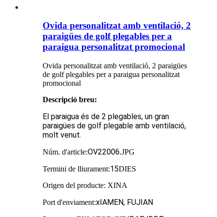
Ovida personalitzat amb ventilació, 2
paraigües de golf plegables per a
paraigua personalitzat promocional
Ovida personalitzat amb ventilació, 2 paraigües
de golf plegables per a paraigua personalitzat
promocional
Descripció breu
:
El paraigua és de 2 plegables, un gran
paraigües de golf plegable amb ventilació,
molt venut.
OV22006
Núm. d'article:
.JPG
15
Termini de lliurament:
DIES
Origen del producte: XINA
x
IAMEN, FUJIAN
Port d'enviament: