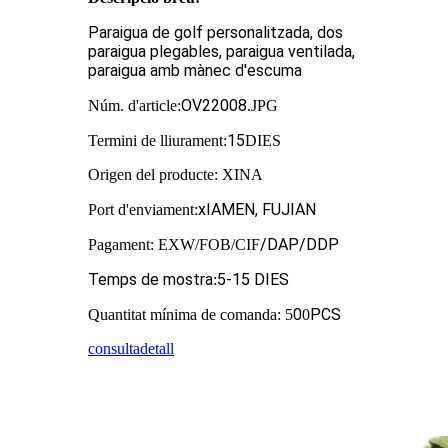
Paraigua de golf personalitzada, dos
paraigua plegables, paraigua ventilada,
paraigua amb mànec d'escuma
OV22008
Núm. d'article:
.JPG
15
Termini de lliurament:
DIES
Origen del producte: XINA
x
IAMEN, FUJIAN
Port d'enviament:
/DAP/DDP
Pagament: EXW/FOB/CIF
Temps de mostra
5
-15 DIES
:
0
PCS
Quantitat mínima de comanda: 5
0
consulta
detall