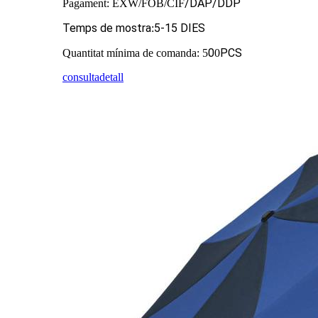
/DAP/DDP
Pagament: EXW/FOB/CIF
Temps de mostra
5
-15 DIES
:
0
PCS
Quantitat mínima de comanda: 5
0
consulta
detall