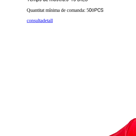
0
PCS
Quantitat mínima de comanda: 5
0
consulta
detall