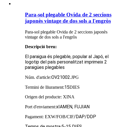
Para-sol plegable Ovida de 2 seccions
japonès vintage de dos sols a l'engròs
Para-sol plegable Ovida de 2 seccions japonès
vintage de dos sols a l'engròs
Descripció breu
:
El paraigua és plegable, popular al Japó, el
logotip del país personalitzat imprimeix 2
paraigües plegables
OV21002
Núm. d'article:
.JPG
15
Termini de lliurament:
DIES
Origen del producte: XINA
x
IAMEN, FUJIAN
Port d'enviament:
/DAP/DDP
Pagament: EXW/FOB/CIF
Temps de mostra
5
-15 DIES
: