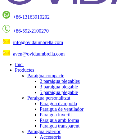
+86-13163910202
+86-592-2100270
info@ovidaumbrella.com
aven@ovidaumbrella.com
Inici
Productes
Paraigua compacte
2 paraigua plegables
3 paraigua plegable
5 paraigua plegable
Paraigua personalitzat
Paraigua d'ampolla
Paraigua de ventilador
Paraigua invertit
Paraigua amb forma
Paraigua transparent
Paraigua exterior
Accessoris