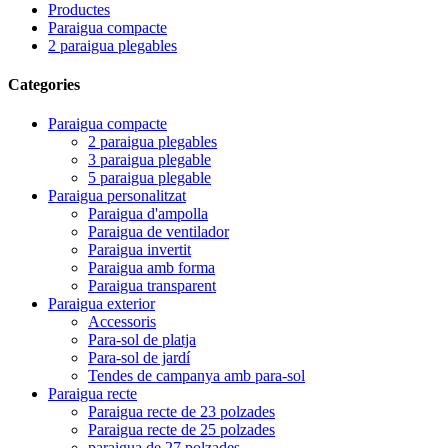
Productes
Paraigua compacte
2 paraigua plegables
Categories
Paraigua compacte
2 paraigua plegables
3 paraigua plegable
5 paraigua plegable
Paraigua personalitzat
Paraigua d'ampolla
Paraigua de ventilador
Paraigua invertit
Paraigua amb forma
Paraigua transparent
Paraigua exterior
Accessoris
Para-sol de platja
Para-sol de jardí
Tendes de campanya amb para-sol
Paraigua recte
Paraigua recte de 23 polzades
Paraigua recte de 25 polzades
paraigua de 27 polzades