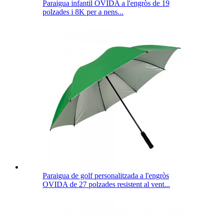
Paraigua infantil OVIDA a l'engròs de 19
polzades i 8K per a nens...
Paraigua de golf personalitzada a l'engròs
OVIDA de 27 polzades resistent al vent...