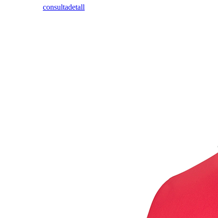
consulta
detall