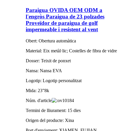
Paraigua OVIDA OEM ODM a
l'engròs Paraigua de 23 polzades
Proveïdor de paraigua de golf
impermeable i resistent al vent
Obert: Obertura automàtica
Material: Eix metàl·lic; Costelles de fibra de vidre
Dosser: Teixit de ponxet
Nansa: Nansa EVA
Logotip: Logotip personalitzat
Mida: 23”8k
Núm. d'article
v10184
Termini de lliurament: 15 dies
Origen del producte: Xina
Port d'enviament: XIAMEN, FUJIAN