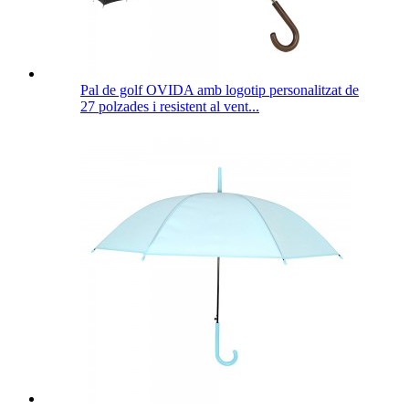
Pal de golf OVIDA amb logotip personalitzat de
27 polzades i resistent al vent...