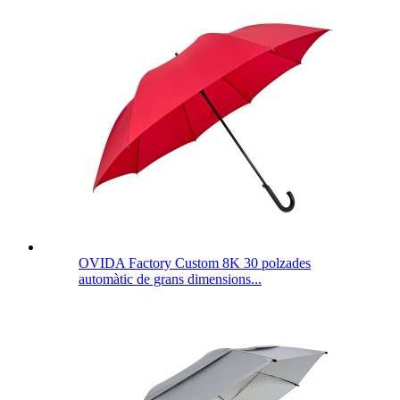
OVIDA Factory Custom 8K 30 polzades
automàtic de grans dimensions...