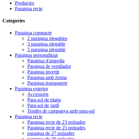
Productes
Paraigua recte
Categories
Paraigua compacte
2 paraigua plegables
3 paraigua plegable
5 paraigua plegable
Paraigua personalitzat
Paraigua d'ampolla
Paraigua de ventilador
Paraigua invertit
Paraigua amb forma
Paraigua transparent
Paraigua exterior
Accessoris
Para-sol de platja
Para-sol de jardí
Tendes de campanya amb para-sol
Paraigua recte
Paraigua recte de 23 polzades
Paraigua recte de 25 polzades
paraigua de 27 polzades
paraigua de 30 polzades