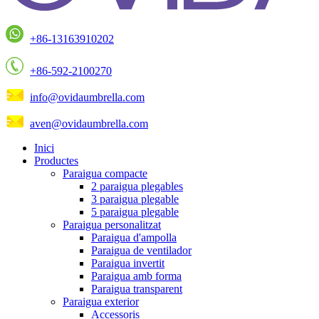
+86-13163910202
+86-592-2100270
info@ovidaumbrella.com
aven@ovidaumbrella.com
Inici
Productes
Paraigua compacte
2 paraigua plegables
3 paraigua plegable
5 paraigua plegable
Paraigua personalitzat
Paraigua d'ampolla
Paraigua de ventilador
Paraigua invertit
Paraigua amb forma
Paraigua transparent
Paraigua exterior
Accessoris