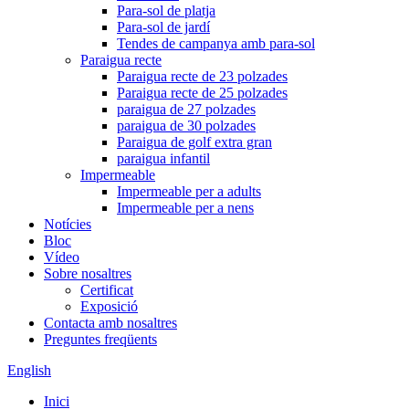
Para-sol de platja
Para-sol de jardí
Tendes de campanya amb para-sol
Paraigua recte
Paraigua recte de 23 polzades
Paraigua recte de 25 polzades
paraigua de 27 polzades
paraigua de 30 polzades
Paraigua de golf extra gran
paraigua infantil
Impermeable
Impermeable per a adults
Impermeable per a nens
Notícies
Bloc
Vídeo
Sobre nosaltres
Certificat
Exposició
Contacta amb nosaltres
Preguntes freqüents
English
Inici