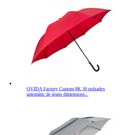
OVIDA Factory Custom 8K 30 polzades
automàtic de grans dimensions...