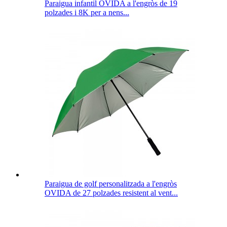
Paraigua infantil OVIDA a l'engròs de 19
polzades i 8K per a nens...
Paraigua de golf personalitzada a l'engròs
OVIDA de 27 polzades resistent al vent...