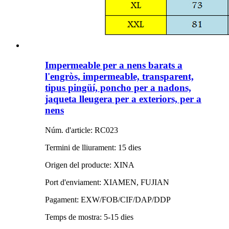
Impermeable per a nens barats a
l'engròs, impermeable, transparent,
tipus pingüí, poncho per a nadons,
jaqueta lleugera per a exteriors, per a
nens
Núm. d'article: RC023
Termini de lliurament: 15 dies
Origen del producte: XINA
Port d'enviament: XIAMEN, FUJIAN
Pagament: EXW/FOB/CIF/DAP/DDP
Temps de mostra: 5-15 dies