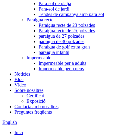
Para-sol de platja
Para-sol de jardí
Tendes de campanya amb para-sol
Paraigua recte
Paraigua recte de 23 polzades
Paraigua recte de 25 polzades
paraigua de 27 polzades
paraigua de 30 polzades
Paraigua de golf extra gran
paraigua infantil
Impermeable
Impermeable per a adults
Impermeable per a nens
Notícies
Bloc
Vídeo
Sobre nosaltres
Certificat
Exposició
Contacta amb nosaltres
Preguntes freqüents
English
Inici