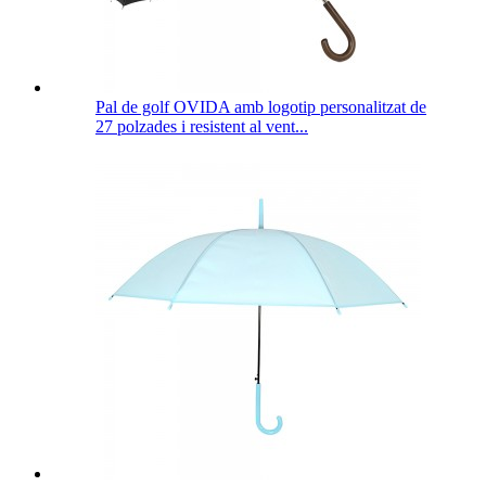
Pal de golf OVIDA amb logotip personalitzat de
27 polzades i resistent al vent...