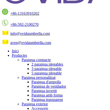
+86-13163910202
+86-592-2100270
info@ovidaumbrella.com
aven@ovidaumbrella.com
Inici
Productes
Paraigua compacte
2 paraigua plegables
3 paraigua plegable
5 paraigua plegable
Paraigua personalitzat
Paraigua d'ampolla
Paraigua de ventilador
Paraigua invertit
Paraigua amb forma
Paraigua transparent
Paraigua exterior
Accessoris