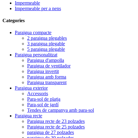
Impermeable
Impermeable per a nens
Categories
Paraigua compacte
2 paraigua plegables
3 paraigua plegable
5 paraigua plegable
Paraigua personalitzat
Paraigua d'ampolla
Paraigua de ventilador
Paraigua invertit
Paraigua amb forma
Paraigua transparent
Paraigua exterior
Accessoris
Para-sol de platja
Para-sol de jardí
Tendes de campanya amb para-sol
Paraigua recte
Paraigua recte de 23 polzades
Paraigua recte de 25 polzades
paraigua de 27 polzades
paraigua de 30 polzades