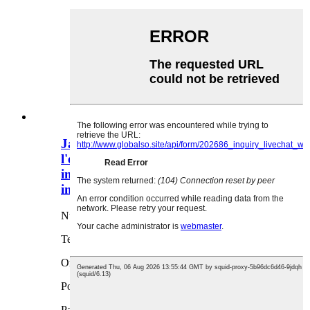
Jaqueta impermeable reutilitzable a
l'engròs d'Ovida, impermeable,
impermeable de dibuixos animats,
impermeable per a nens EVA
Núm. d'article: RC022
Termini de lliurament: 15 dies
Origen del producte: XINA
Port d'enviament: XIAMEN, FUJIAN
Pagament: EXW/FOB/CIF/DAP/DDP