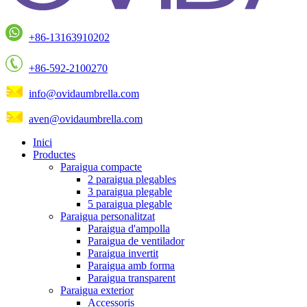
+86-13163910202
+86-592-2100270
info@ovidaumbrella.com
aven@ovidaumbrella.com
Inici
Productes
Paraigua compacte
2 paraigua plegables
3 paraigua plegable
5 paraigua plegable
Paraigua personalitzat
Paraigua d'ampolla
Paraigua de ventilador
Paraigua invertit
Paraigua amb forma
Paraigua transparent
Paraigua exterior
Accessoris