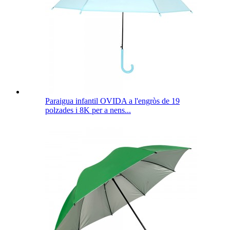
Paraigua infantil OVIDA a l'engròs de 19
polzades i 8K per a nens...