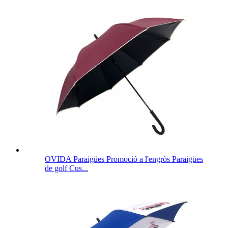
OVIDA Paraigües Promoció a l'engròs Paraigües
de golf Cus...