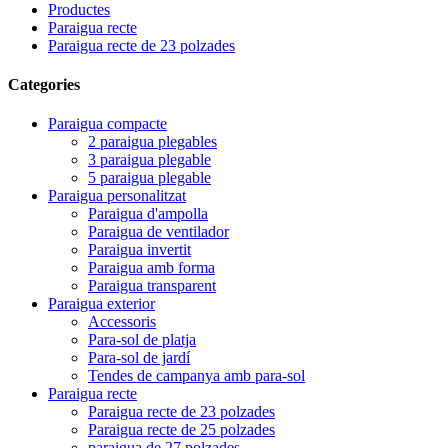
Productes
Paraigua recte
Paraigua recte de 23 polzades
Categories
Paraigua compacte
2 paraigua plegables
3 paraigua plegable
5 paraigua plegable
Paraigua personalitzat
Paraigua d'ampolla
Paraigua de ventilador
Paraigua invertit
Paraigua amb forma
Paraigua transparent
Paraigua exterior
Accessoris
Para-sol de platja
Para-sol de jardí
Tendes de campanya amb para-sol
Paraigua recte
Paraigua recte de 23 polzades
Paraigua recte de 25 polzades
paraigua de 27 polzades