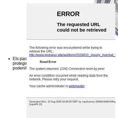
Els paraigües multifuncionals no només us poden
protegir en dies de pluja, sinó que també
poden
il·luminar. És molt convenient.