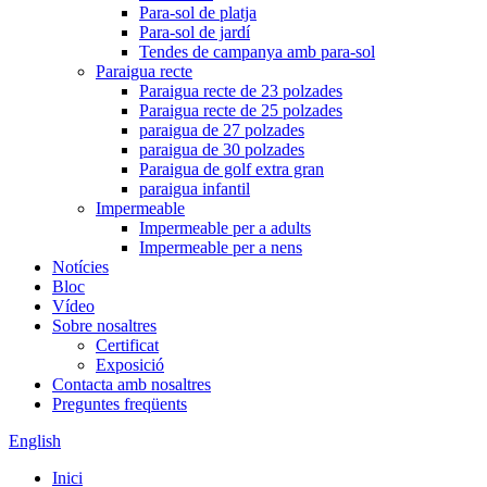
Para-sol de platja
Para-sol de jardí
Tendes de campanya amb para-sol
Paraigua recte
Paraigua recte de 23 polzades
Paraigua recte de 25 polzades
paraigua de 27 polzades
paraigua de 30 polzades
Paraigua de golf extra gran
paraigua infantil
Impermeable
Impermeable per a adults
Impermeable per a nens
Notícies
Bloc
Vídeo
Sobre nosaltres
Certificat
Exposició
Contacta amb nosaltres
Preguntes freqüents
English
Inici