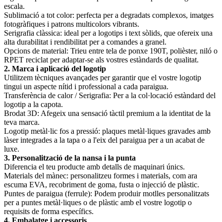
escala.
Sublimació a tot color: perfecta per a degradats complexos, imatges
fotogràfiques i patrons multicolors vibrants.
Serigrafia clàssica: ideal per a logotips i text sòlids, que ofereix una
alta durabilitat i rendibilitat per a comandes a granel.
Opcions de material: Trieu entre tela de ponxe 190T, polièster, niló o
RPET reciclat per adaptar-se als vostres estàndards de qualitat.
2. Marca i aplicació del logotip
Utilitzem tècniques avançades per garantir que el vostre logotip
tingui un aspecte nítid i professional a cada paraigua.
Transferència de calor / Serigrafia: Per a la col·locació estàndard del
logotip a la capota.
Brodat 3D: Afegeix una sensació tàctil premium a la identitat de la
teva marca.
Logotip metàl·lic fos a pressió: plaques metàl·liques gravades amb
làser integrades a la tapa o a l'eix del paraigua per a un acabat de
luxe.
3. Personalització de la nansa i la punta
Diferencia el teu producte amb detalls de maquinari únics.
Materials del mànec: personalitzeu formes i materials, com ara
escuma EVA, recobriment de goma, fusta o injecció de plàstic.
Puntes de paraigua (ferrule): Podem produir motlles personalitzats
per a puntes metàl·liques o de plàstic amb el vostre logotip o
requisits de forma específics.
4. Embalatge i accessoris