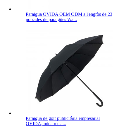
Paraigua OVIDA OEM ODM a l'engròs de 23
polzades de paraigües Wa...
Paraigua de golf publicitària empresarial
OVIDA, mida recta...