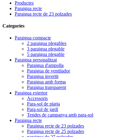
Productes
Paraigua recte
Paraigua recte de 23 polzades
Categories
Paraigua compacte
2 paraigua plegables
3 paraigua plegable
5 paraigua plegable
Paraigua personalitzat
Paraigua d'ampolla
Paraigua de ventilador
Paraigua invertit
Paraigua amb forma
Paraigua transparent
Paraigua exterior
Accessoris
Para-sol de platja
Para-sol de jardí
Tendes de campanya amb para-sol
Paraigua recte
Paraigua recte de 23 polzades
Paraigua recte de 25 polzades
paraigua de 27 polzades