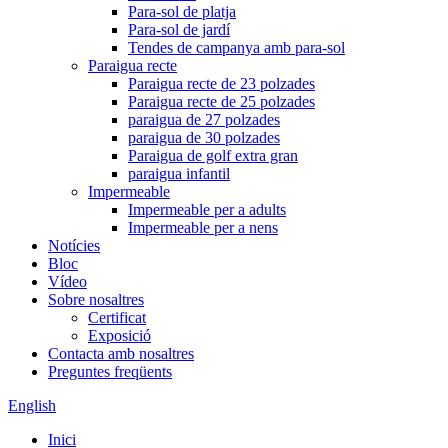
Para-sol de platja
Para-sol de jardí
Tendes de campanya amb para-sol
Paraigua recte
Paraigua recte de 23 polzades
Paraigua recte de 25 polzades
paraigua de 27 polzades
paraigua de 30 polzades
Paraigua de golf extra gran
paraigua infantil
Impermeable
Impermeable per a adults
Impermeable per a nens
Notícies
Bloc
Vídeo
Sobre nosaltres
Certificat
Exposició
Contacta amb nosaltres
Preguntes freqüents
English
Inici