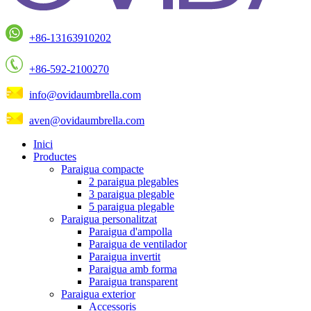
+86-13163910202
+86-592-2100270
info@ovidaumbrella.com
aven@ovidaumbrella.com
Inici
Productes
Paraigua compacte
2 paraigua plegables
3 paraigua plegable
5 paraigua plegable
Paraigua personalitzat
Paraigua d'ampolla
Paraigua de ventilador
Paraigua invertit
Paraigua amb forma
Paraigua transparent
Paraigua exterior
Accessoris